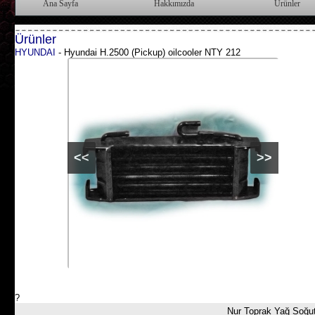
Ana Sayfa
Hakkımızda
Ürünler
Ürünler
HYUNDAI
-
Hyundai H.2500 (Pickup) oilcooler NTY 212
<<
>>
?
Nur Toprak Yağ Soğutu